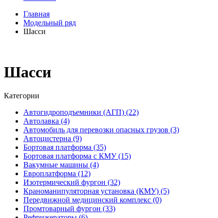
Главная
Модельный ряд
Шасси
Шасси
Категории
Автогидроподъемники (АГП) (22)
Автолавка (4)
Автомобиль для перевозки опасных грузов (3)
Автоцистерна (9)
Бортовая платформа (35)
Бортовая платформа c КМУ (15)
Вакумные машины (4)
Европлатформа (12)
Изотермический фургон (32)
Краноманипуляторная установка (КМУ) (5)
Передвижной медицинский комплекс (0)
Промтоварный фургон (33)
Рефрижераторы (6)