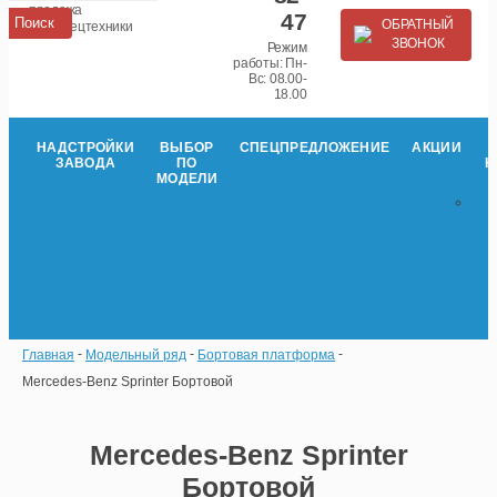
продажа
47
ОБРАТНЫЙ
автоспецтехники
ЗВОНОК
Режим
работы: Пн-
Вс: 08.00-
18.00
НАДСТРОЙКИ
ВЫБОР
СПЕЦПРЕДЛОЖЕНИЕ
АКЦИИ
ЗАВОДА
ПО
К
МОДЕЛИ
Главная
Модельный ряд
Бортовая платформа
Mercedes-Benz Sprinter Бортовой
Mercedes-Benz Sprinter
Бортовой