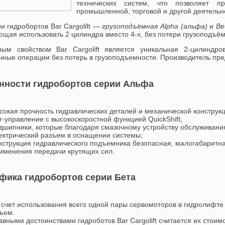
технических систем, что позволяет п
промышленной, торговой и другой деятельн
и гидробортов Bar Cargolift —
грузоподъёмная Alpha (альфа)
и
Be
щая использовать 2 цилиндра вместо 4-х, без потери грузоподъём
ным свойством Bar Cargolift является уникальная 2-цилиндро
очные операции без потерь в грузоподъемности. Производитель пр
нности гидробортов серии Альфа
сокая прочность гидравлических деталей и механической конструкц
r-управление с высокоскоростной функцией QuickShift;
дшипники, которые благодаря смазочному устройству обслуживания
ектрический разъем в оснащении системы;
нструкция гидравлического подъемника безопасная, малогабаритна
именения передачи крутящих сил.
фика гидробортов серии Бета
 счет использования всего одной пары сервомоторов в гидролифте 
ъем.
авными достоинствами гидроботов Bar Cargolift считается их стоим