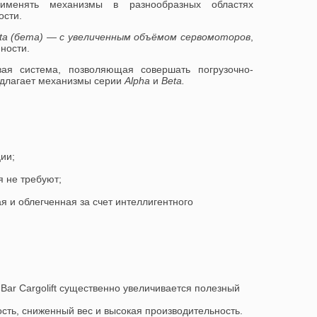
рименять механизмы в разнообразных областях
ости.
ta (бета) — с увеличенным объёмом сервомоторов
,
ности.
вая система, позволяющая совершать погрузочно-
едлагает механизмы серии
Alpha
и
Beta.
ии;
 не требуют;
я и облегченная за счет интеллигентного
Bar Cargolift существенно увеличивается полезный
ость, сниженный вес и высокая производительность.